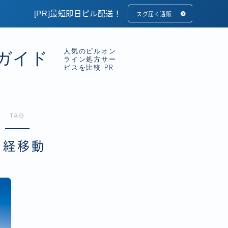
[PR]最短即日ピル配送！
スグ届く通販
人気のピルオン
ガイド
ライン処方サー
ビスを比較 PR
TAG
月経移動